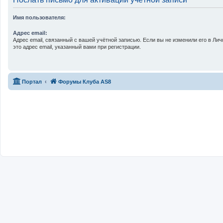
Имя пользователя:
Адрес email:
Адрес email, связанный с вашей учётной записью. Если вы не изменили его в Лич
это адрес email, указанный вами при регистрации.
Связаться с
Портал
Форумы Клуба AS8
администрацией