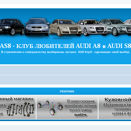
В стремлении к совершенству выбираешь лучшее. AS8 Клуб - сделавшие свой выбор.
РЕКЛАМА