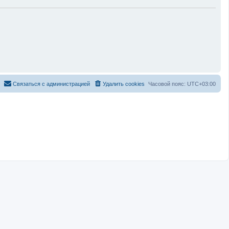
С
в
я
з
а
т
ь
с
я
с
а
д
м
и
н
и
с
т
р
а
ц
и
е
й
Удалить cookies
Часовой пояс:
UTC+03:00