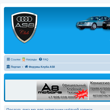
Регистрация
Ссылки
Награды
FAQ
Портал
Форумы Клуба AS8
Послать письмо для активации учётной записи